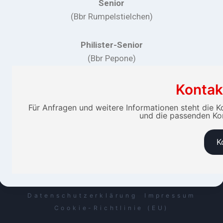
Senior
(Bbr Rumpelstielchen)
Philister-Senior
(Bbr Pepone)
Kontak
Für Anfragen und weitere Informationen steht die K
und die passenden Kon
K
Datenschutzerklärung
Impressum
Cookie-Richtlinie (EU)