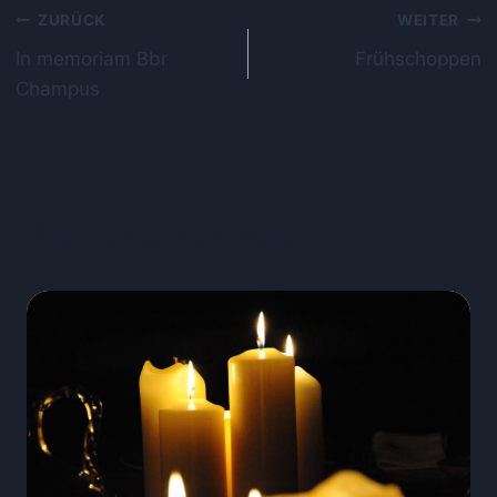
ZURÜCK
WEITER
In memoriam Bbr
Frühschoppen
Champus
Ähnliche Beiträge