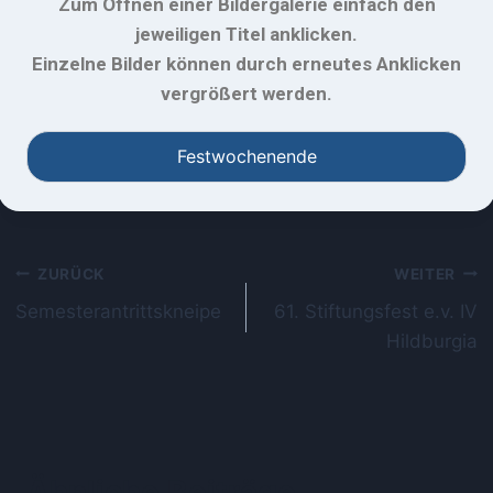
Zum Öffnen einer Bildergalerie einfach den
jeweiligen Titel anklicken.
Einzelne Bilder können durch erneutes Anklicken
vergrößert werden.
Festwochenende
ZURÜCK
WEITER
Semesterantrittskneipe
61. Stiftungsfest e.v. IV
Hildburgia
Ähnliche Beiträge